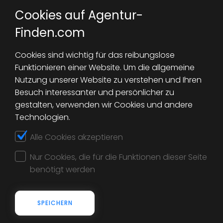
Einfach Website und
Cookies auf Agentur-
Telefonnummer angeben:
Finden.com
Cookies sind wichtig für das reibungslose
Funktionieren einer Website. Um die allgemeine
Nutzung unserer Website zu verstehen und Ihren
Besuch interessanter und persönlicher zu
gestalten, verwenden wir Cookies und andere
Technologien.
Alle Cookies akzeptieren
Ich habe die Hinweise zum
Datenschutz gelesen und akzeptiere
Nur Cookies, die für die Funktionen dieser Seite
diese. *
benötigt werden
SPEICHERN
JETZT WEBSEITE PRÜFEN