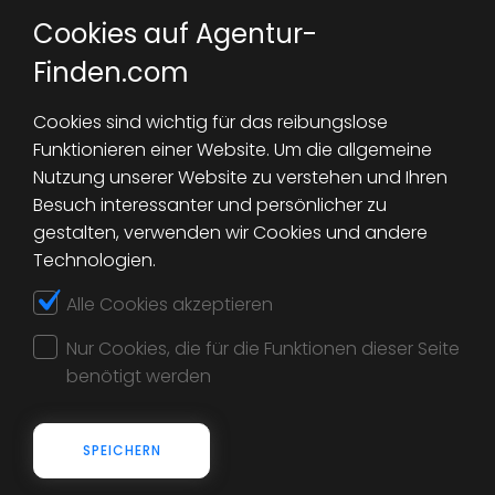
Cookies auf Agentur-
Ich habe die Hinweise zum
Finden.com
Datenschutz gelesen und akzeptiere
diese. *
Cookies sind wichtig für das reibungslose
Funktionieren einer Website. Um die allgemeine
Nutzung unserer Website zu verstehen und Ihren
JETZT WEBSEITE PRÜFEN
Besuch interessanter und persönlicher zu
gestalten, verwenden wir Cookies und andere
Technologien.
Alle Cookies akzeptieren
Nur Cookies, die für die Funktionen dieser Seite
benötigt werden
SPEICHERN
Teilen Sie uns Ihre Anforderungen mit und wir suchen kostenlos